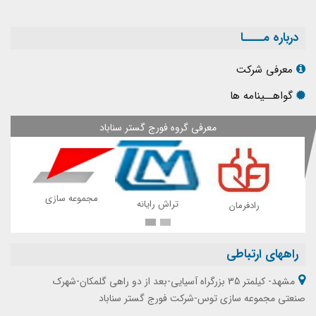
درباره مــــا
معرفی شرکت
گواهــینامه ها
معرفی گروه فورج گستر سناباد
مجمو
تراش رایانه
رادفرمان
رادتوس
راههای ارتباطی
مشهد- کیلمتر 35 بزرگراه آسیایی-بعد از دو راهی گلمکان-شهرک
صنعتی مجموعه سازی توس-شرکت فورج گستر سناباد