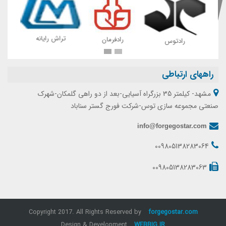
ه
مجم
تراش رایانه
رادفرمان
رادتوس
راههای ارتباطی
مشهد- کیلمتر 35 بزرگراه آسیایی-بعد از دو راهی گلمکان-شهرک
صنعتی مجموعه سازی توس-شرکت فورج گستر سناباد
info@forgegostar.com
009805138283064
009805138283063
Copyright 2017. All Rights Reserved by
forgegostar.com
Design & Development
WEBBIG.IR