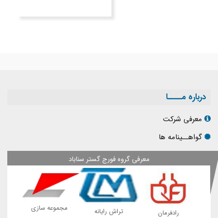
درباره مــــا
معرفی شرکت
گواهــینامه ها
معرفی گروه فورج گستر سناباد
مجموعه سازی
پی
تراش رایانه
رادفرمان