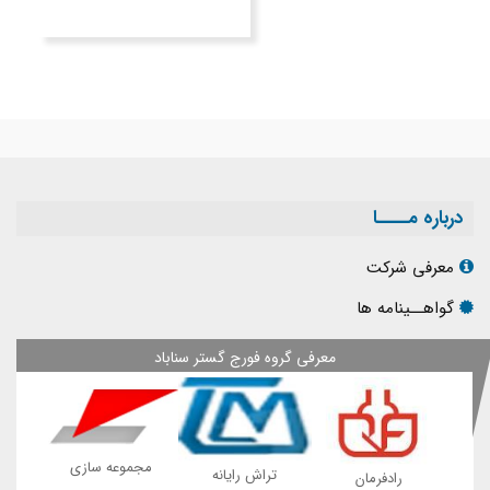
درباره مــــا
معرفی شرکت
گواهــینامه ها
معرفی گروه فورج گستر سناباد
مجموعه سازی
پی
تراش رایانه
رادفرمان