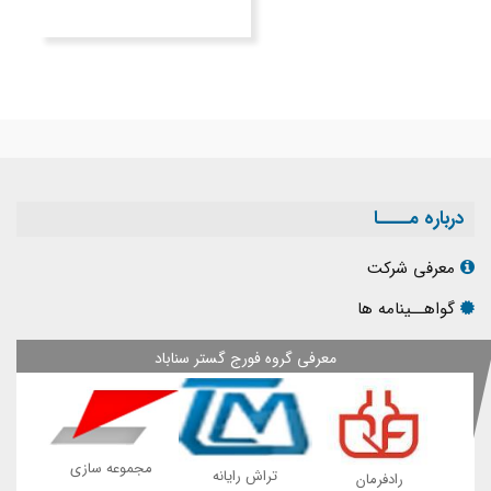
درباره مــــا
معرفی شرکت
گواهــینامه ها
معرفی گروه فورج گستر سناباد
مجموعه سازی
پی
تراش رایانه
رادفرمان